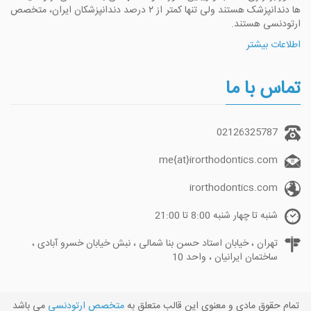
ها دندانپزشک هستند ولی تنها کمتر از ۲ درصد دندانپزشکان ایران، متخصص
ارتودنسی هستند.
اطلاعات بیشتر
تماس با ما
02126325787
me{at}irorthodontics.com
irorthodontics.com
شنبه تا چهار شنبه 8:00 تا 21:00
تهران ، خیابان استاد حسن بنا شمالی ، نبش خیابان خسرو آبادی ،
ساختمان ایرانیان ، واحد 10
تمام حقوق مادی و معنوی این قالب متعلق به
متخصص ارتودنسی
می باشد