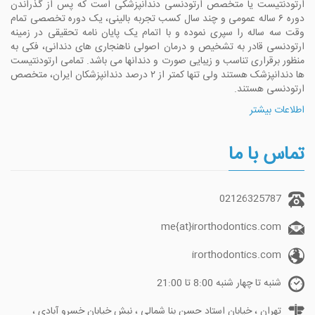
ارتودنتیست یا متخصص ارتودنسی دندانپزشکی است که پس از گذراندن
دوره ۶ ساله عمومی و چند سال کسب تجربه بالینی، یک دوره تخصصی تمام
وقت سه ساله را سپری نموده و با اتمام یک پایان نامه تحقیقی در زمینه
ارتودنسی قادر به تشخیص و درمان اصولی ناهنجاری های دندانی، فکی به
منظور برقراری تناسب و زیبایی صورت و دندانها می باشد. تمامی ارتودنتیست
ها دندانپزشک هستند ولی تنها کمتر از ۲ درصد دندانپزشکان ایران، متخصص
ارتودنسی هستند.
اطلاعات بیشتر
تماس با ما
02126325787
me{at}irorthodontics.com
irorthodontics.com
شنبه تا چهار شنبه 8:00 تا 21:00
تهران ، خیابان استاد حسن بنا شمالی ، نبش خیابان خسرو آبادی ،