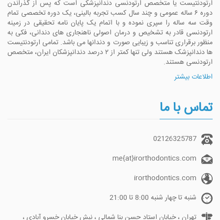
ارتودنتیست یا متخصص ارتودنسی دندانپزشکی است که پس از گذراندن
دوره ۶ ساله عمومی و چند سال کسب تجربه بالینی، یک دوره تخصصی تمام
وقت سه ساله را سپری نموده و با اتمام یک پایان نامه تحقیقی در زمینه
ارتودنسی قادر به تشخیص و درمان اصولی ناهنجاری های دندانی، فکی به
منظور برقراری تناسب و زیبایی صورت و دندانها می باشد. تمامی ارتودنتیست
ها دندانپزشک هستند ولی تنها کمتر از ۲ درصد دندانپزشکان ایران، متخصص
ارتودنسی هستند.
اطلاعات بیشتر
تماس با ما
02126325787
me{at}irorthodontics.com
irorthodontics.com
شنبه تا چهار شنبه 8:00 تا 21:00
تهران ، خیابان استاد حسن بنا شمالی ، نبش خیابان خسرو آبادی ،