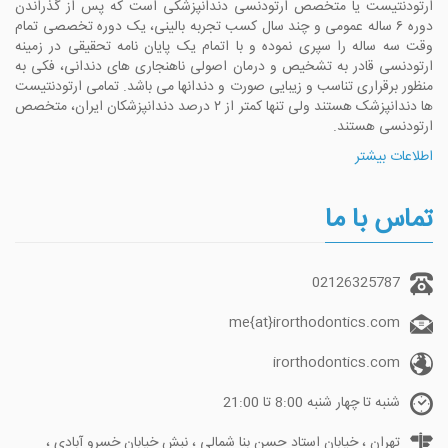
ارتودنتیست یا متخصص ارتودنسی دندانپزشکی است که پس از گذراندن
دوره ۶ ساله عمومی و چند سال کسب تجربه بالینی، یک دوره تخصصی تمام
وقت سه ساله را سپری نموده و با اتمام یک پایان نامه تحقیقی در زمینه
ارتودنسی قادر به تشخیص و درمان اصولی ناهنجاری های دندانی، فکی به
منظور برقراری تناسب و زیبایی صورت و دندانها می باشد. تمامی ارتودنتیست
ها دندانپزشک هستند ولی تنها کمتر از ۲ درصد دندانپزشکان ایران، متخصص
ارتودنسی هستند.
اطلاعات بیشتر
تماس با ما
02126325787
me{at}irorthodontics.com
irorthodontics.com
شنبه تا چهار شنبه 8:00 تا 21:00
تهران ، خیابان استاد حسن بنا شمالی ، نبش خیابان خسرو آبادی ،