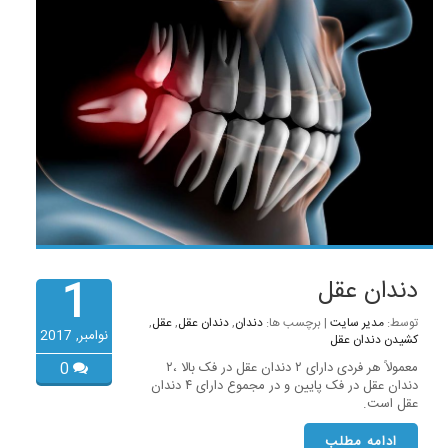
1
دندان عقل
توسط:
مدیر سایت
| برچسب ها:
دندان
,
دندان عقل
,
عقل
,
نوامبر, 2017
کشیدن دندان عقل
معمولاً هر فردی دارای ۲ دندان عقل در فک بالا ،۲
0
دندان عقل در فک پایین و در مجموع دارای ۴ دندان
عقل است.
ادامه مطلب