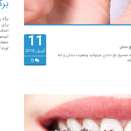
برگ
برگه 
برای 
استان
11
ایپسو
صفحات
خ دندان
لورم 
آوریل, 2018
اده صحیح نخ دندان میتوانید وضعیت دندان و لثه
0