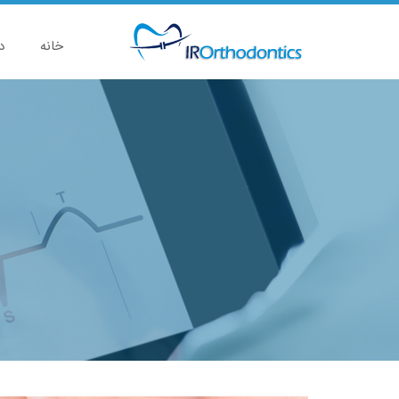
خانه
د