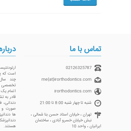
تماس با ما
درباره
02126325787
ارتودنتی
me{at}irorthodontics.com
چند سال
تخصصی تما
irorthodontics.com
اتمام یک 
قادر به ت
شنبه تا چهار شنبه 8:00 تا 21:00
دندانی، ف
صورت و دن
تهران ، خیابان استاد حسن بنا شمالی ،
نبش خیابان خسرو آبادی ، ساختمان
دندانپز
ایرانیان ، واحد 10
هستند.