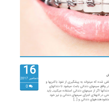
16
ان
دسامبر, 2017
ه تلقی شده که میتواند به پیشگیری از نفوذ باکتریها و
0
ر واقع سیمهای دندانی باعث میشود تا دندانهای
قویتر و محکمتر و سالمتری داشته باشید. تعداد دفعات تمیزکردن دندانها اگر از سیمهای دندانی استفاده میکنید٬ باید
حتی در لابهلای اجزای سیمهای دندانی و نیز خود
شستشودهندههای دندانی و […]