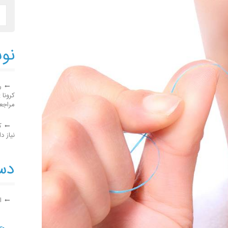
نوش
ر
کرونا 
مراجع
ک
نیاز دا
دست
ا