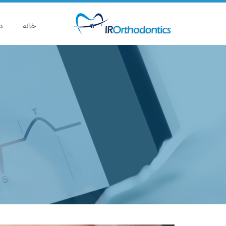
خانه
د