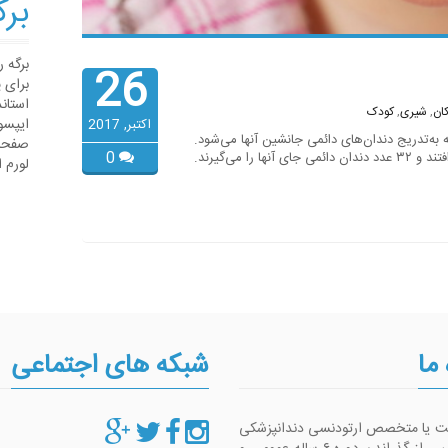
برگ
برگه 
26
برای 
استان
ان
,
شیری
,
کودک
ایپسو
اکتبر, 2017
یهٔ دندانی شامل ۲۰ دندان هستند که به‌تدریج دندان‌های دائمی جانشین آنها می‌شود.
صفحات
0
لورم 
 ما
شبکه های اجتماعی
ست یا متخصص ارتودنسی دندانپزشکی