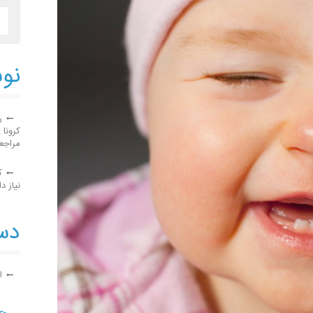
نوش
ر
کرونا 
مراجع
ک
نیاز دا
دست
ا