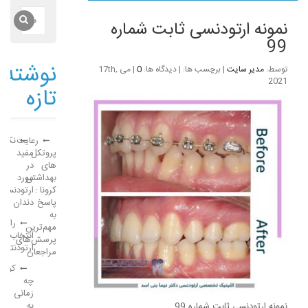
نمونه ارتودنسی ثابت شماره
99
نوشته‌
توسط:
مدیر سایت
| برچسب ها: | دیدگاه ها:
0
| می 17th,
2021
تازه
رعایت
نکات
پروتکل
مفید
های
در
بهداشتی
مورد
کرونا :
ارتودنسی
پاسخ
دندان
به
راهن
مهم‌ترین
انتخاب
پرسش‌های
ارتودنتی
مراجعان
کودک
چه
زمانی
به
نمونه ارتودنسی ثابت شماره 99