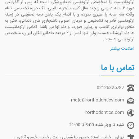
ارتودنتیست یا متخصص ارتودنسی دندانپزشکی است که پس از گذراندن
دوره ۶ ساله عمومی و چند سال کسب تجربه بالینی، یک دوره تخصصی تمام
وقت سه ساله را سپری نموده و با اتمام یک پایان نامه تحقیقی در زمینه
ارتودنسی قادر به تشخیص و درمان اصولی ناهنجاری های دندانی، فکی به
منظور برقراری تناسب و زیبایی صورت و دندانها می باشد. تمامی ارتودنتیست
ها دندانپزشک هستند ولی تنها کمتر از ۲ درصد دندانپزشکان ایران، متخصص
ارتودنسی هستند.
اطلاعات بیشتر
تماس با ما
02126325787
me{at}irorthodontics.com
irorthodontics.com
شنبه تا چهار شنبه 8:00 تا 21:00
تهران ، خیابان استاد حسن بنا شمالی ، نبش خیابان خسرو آبادی ،