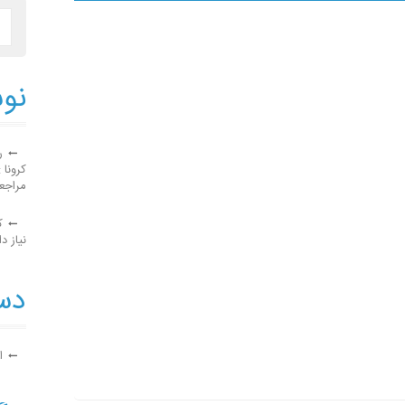
نوش
ر
کرونا 
مراجع
ک
نیاز دا
دست
ا