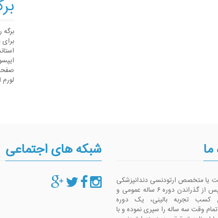
برگ
برگه 
برای 
استان
ایپسو
صفحات
لورم 
 ما
شبکه های اجتماعی
ست یا متخصص ارتودنسی دندانپزشکی
است که پس از گذراندن دوره ۶ ساله عمومی و
 کسب تجربه بالینی، یک دوره
م وقت سه ساله را سپری نموده و با