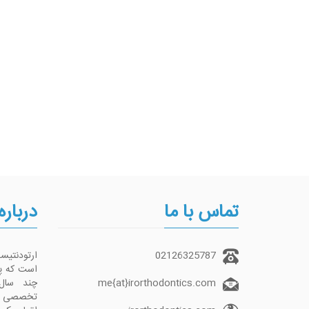
تماس با ما
درباره
02126325787
ارتودنتی
me{at}irorthodontics.com
چند سال
تخصصی تما