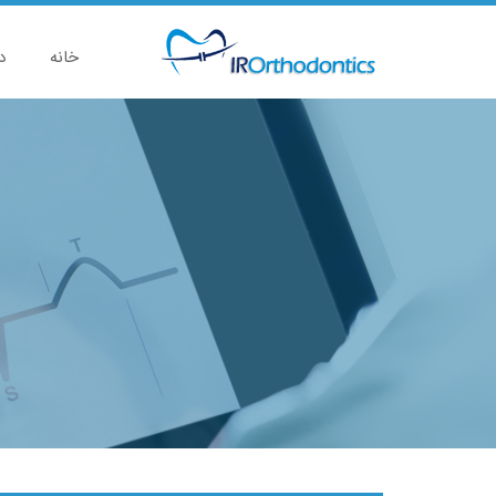
خانه
د