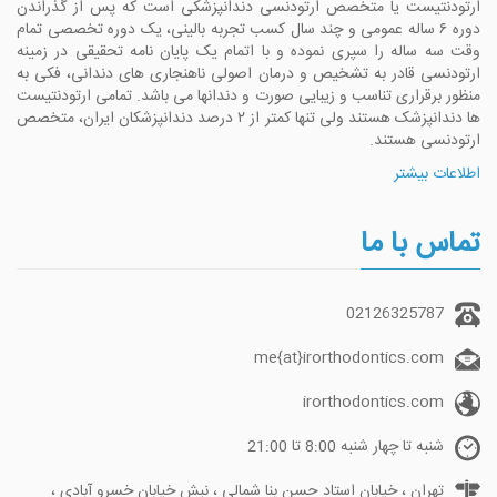
ارتودنتیست یا متخصص ارتودنسی دندانپزشکی است که پس از گذراندن
دوره ۶ ساله عمومی و چند سال کسب تجربه بالینی، یک دوره تخصصی تمام
وقت سه ساله را سپری نموده و با اتمام یک پایان نامه تحقیقی در زمینه
ارتودنسی قادر به تشخیص و درمان اصولی ناهنجاری های دندانی، فکی به
منظور برقراری تناسب و زیبایی صورت و دندانها می باشد. تمامی ارتودنتیست
ها دندانپزشک هستند ولی تنها کمتر از ۲ درصد دندانپزشکان ایران، متخصص
ارتودنسی هستند.
اطلاعات بیشتر
تماس با ما
02126325787
me{at}irorthodontics.com
irorthodontics.com
شنبه تا چهار شنبه 8:00 تا 21:00
تهران ، خیابان استاد حسن بنا شمالی ، نبش خیابان خسرو آبادی ،