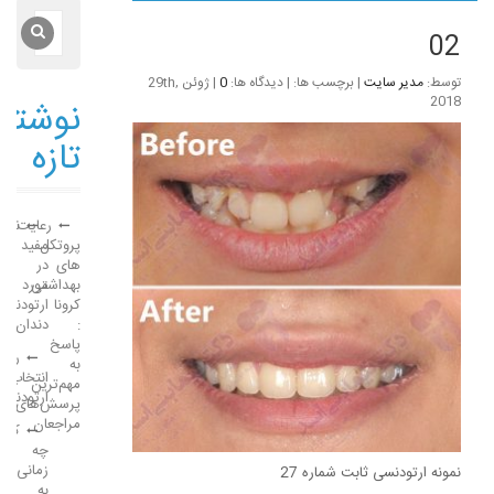
02
توسط:
مدیر سایت
| برچسب ها: | دیدگاه ها:
0
| ژوئن 29th,
2018
نوشته
تازه
رعایت
نکات
پروتکل
مفید
های
در
بهداشتی
مورد
کرونا
ارتودنسی
:
دندان
پاسخ
راهن
به
انتخاب
مهم‌ترین
ارتودنتی
پرسش‌های
مراجعان
کود
چه
زمانی
نمونه ارتودنسی ثابت شماره 27
به