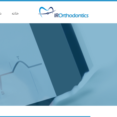
خانه
د