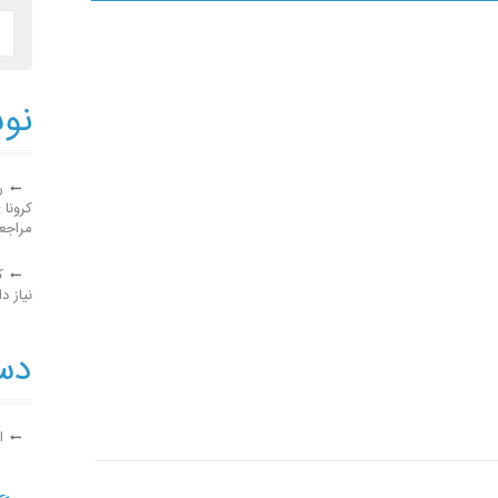
نوش
ر
کرونا 
مراجع
ک
نیاز دا
دست
ا