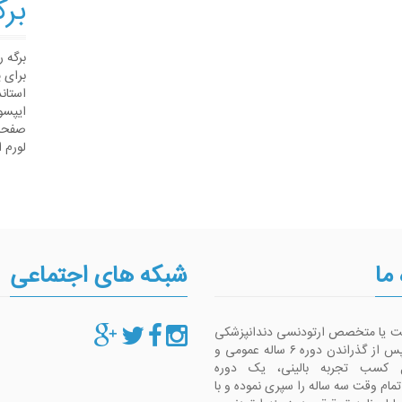
برگ
برگه 
برای 
استان
ایپسو
صفحات
لورم 
 ما
شبکه های اجتماعی
ست یا متخصص ارتودنسی دندانپزشکی
است که پس از گذراندن دوره ۶ ساله عمومی و
 کسب تجربه بالینی، یک دوره
م وقت سه ساله را سپری نموده و با