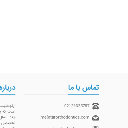
تماس با ما
درباره
02126325787
ارتودنتی
me{at}irorthodontics.com
چند سال
تخصصی تما