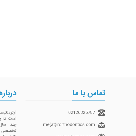
تماس با ما
درباره
02126325787
ارتودنتی
me{at}irorthodontics.com
چند سال
تخصصی تما