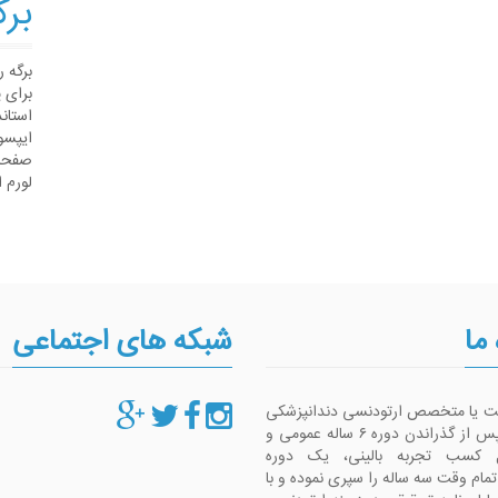
برگ
برگه 
برای 
استان
ایپسو
صفحات
لورم 
 ما
شبکه های اجتماعی
ست یا متخصص ارتودنسی دندانپزشکی
است که پس از گذراندن دوره ۶ ساله عمومی و
 کسب تجربه بالینی، یک دوره
م وقت سه ساله را سپری نموده و با