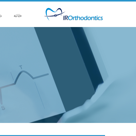
خانه
د