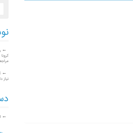
نوش
ر
کرونا 
مراجع
ک
نیاز دا
دست
ا