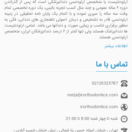
ارتودنتیست یا متخصص ارتودنسی دندانپزشکی است که پس از گذراندن
دوره ۶ ساله عمومی و چند سال کسب تجربه بالینی، یک دوره تخصصی تمام
وقت سه ساله را سپری نموده و با اتمام یک پایان نامه تحقیقی در زمینه
ارتودنسی قادر به تشخیص و درمان اصولی ناهنجاری های دندانی، فکی به
منظور برقراری تناسب و زیبایی صورت و دندانها می باشد. تمامی ارتودنتیست
ها دندانپزشک هستند ولی تنها کمتر از ۲ درصد دندانپزشکان ایران، متخصص
ارتودنسی هستند.
اطلاعات بیشتر
تماس با ما
02126325787
me{at}irorthodontics.com
irorthodontics.com
شنبه تا چهار شنبه 8:00 تا 21:00
تهران ، خیابان استاد حسن بنا شمالی ، نبش خیابان خسرو آبادی ،