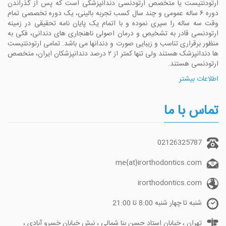
ارتودنتیست یا متخصص ارتودنسی دندانپزشکی است که پس از گذراندن
دوره ۶ ساله عمومی و چند سال کسب تجربه بالینی، یک دوره تخصصی تمام
وقت سه ساله را سپری نموده و با اتمام یک پایان نامه تحقیقی در زمینه
ارتودنسی قادر به تشخیص و درمان اصولی ناهنجاری های دندانی، فکی به
منظور برقراری تناسب و زیبایی صورت و دندانها می باشد. تمامی ارتودنتیست
ها دندانپزشک هستند ولی تنها کمتر از ۲ درصد دندانپزشکان ایران، متخصص
ارتودنسی هستند.
اطلاعات بیشتر
تماس با ما
02126325787
me{at}irorthodontics.com
irorthodontics.com
شنبه تا چهار شنبه 8:00 تا 21:00
تهران ، خیابان استاد حسن بنا شمالی ، نبش خیابان خسرو آبادی ،