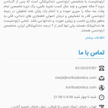
ارتودنتیست یا متخصص ارتودنسی دندانپزشکی است که پس از گذراندن
دوره ۶ ساله عمومی و چند سال کسب تجربه بالینی، یک دوره تخصصی تمام
وقت سه ساله را سپری نموده و با اتمام یک پایان نامه تحقیقی در زمینه
ارتودنسی قادر به تشخیص و درمان اصولی ناهنجاری های دندانی، فکی به
منظور برقراری تناسب و زیبایی صورت و دندانها می باشد. تمامی ارتودنتیست
ها دندانپزشک هستند ولی تنها کمتر از ۲ درصد دندانپزشکان ایران، متخصص
ارتودنسی هستند.
اطلاعات بیشتر
تماس با ما
02126325787
me{at}irorthodontics.com
irorthodontics.com
شنبه تا چهار شنبه 8:00 تا 21:00
تهران ، خیابان استاد حسن بنا شمالی ، نبش خیابان خسرو آبادی ،