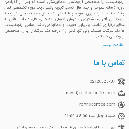
ارتودنتیست یا متخصص ارتودنسی دندانپزشکی است که پس از گذراندن
دوره ۶ ساله عمومی و چند سال کسب تجربه بالینی، یک دوره تخصصی تمام
وقت سه ساله را سپری نموده و با اتمام یک پایان نامه تحقیقی در زمینه
ارتودنسی قادر به تشخیص و درمان اصولی ناهنجاری های دندانی، فکی به
منظور برقراری تناسب و زیبایی صورت و دندانها می باشد. تمامی ارتودنتیست
ها دندانپزشک هستند ولی تنها کمتر از ۲ درصد دندانپزشکان ایران، متخصص
ارتودنسی هستند.
اطلاعات بیشتر
تماس با ما
02126325787
me{at}irorthodontics.com
irorthodontics.com
شنبه تا چهار شنبه 8:00 تا 21:00
تهران ، خیابان استاد حسن بنا شمالی ، نبش خیابان خسرو آبادی ،