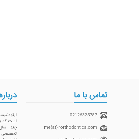
تماس با ما
درباره
02126325787
ارتودنتی
me{at}irorthodontics.com
چند سال
تخصصی تما