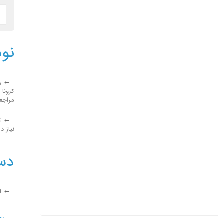
نوش
ر
کرونا 
مراجع
ک
نیاز دا
دست
ا