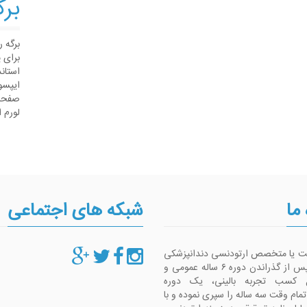
برگ
برگه 
برای 
استان
ایپسو
صفحات
لورم 
 ما
شبکه های اجتماعی
ست یا متخصص ارتودنسی دندانپزشکی
است که پس از گذراندن دوره ۶ ساله عمومی و
 کسب تجربه بالینی، یک دوره
م وقت سه ساله را سپری نموده و با