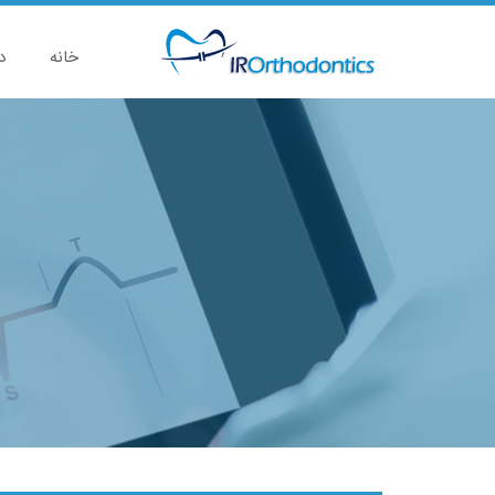
خانه
د