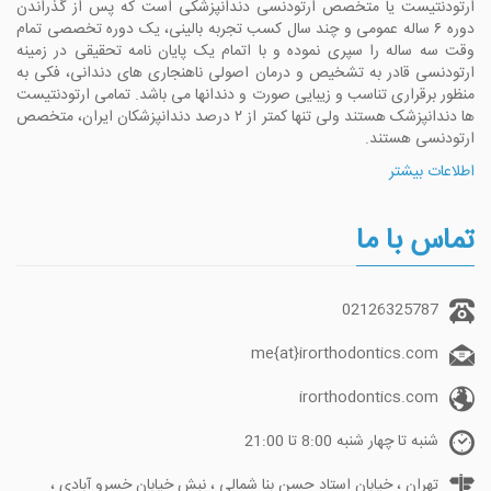
ارتودنتیست یا متخصص ارتودنسی دندانپزشکی است که پس از گذراندن
دوره ۶ ساله عمومی و چند سال کسب تجربه بالینی، یک دوره تخصصی تمام
وقت سه ساله را سپری نموده و با اتمام یک پایان نامه تحقیقی در زمینه
ارتودنسی قادر به تشخیص و درمان اصولی ناهنجاری های دندانی، فکی به
منظور برقراری تناسب و زیبایی صورت و دندانها می باشد. تمامی ارتودنتیست
ها دندانپزشک هستند ولی تنها کمتر از ۲ درصد دندانپزشکان ایران، متخصص
ارتودنسی هستند.
اطلاعات بیشتر
تماس با ما
02126325787
me{at}irorthodontics.com
irorthodontics.com
شنبه تا چهار شنبه 8:00 تا 21:00
تهران ، خیابان استاد حسن بنا شمالی ، نبش خیابان خسرو آبادی ،