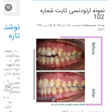
نمونه ارتودنسی ثابت شماره
102
نوشته‌
توسط:
مدیر سایت
| برچسب ها: | دیدگاه ها:
0
| می 17th,
2021
تازه
رعایت
نکات
پروتکل
مفید
های
در
بهداشتی
مورد
کرونا :
ارتودنسی
پاسخ
دندان
به
راهن
مهم‌ترین
انتخاب
پرسش‌های
ارتودنتی
مراجعان
کودک
چه
زمانی
به