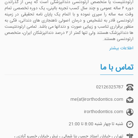
ارتودنتیست یا متخصص ارتودنسی دندانپزشکی است که پس از گذراندن
دوره ۶ ساله عمومی و چند سال کسب تجربه بالینی، یک دوره تخصصی تمام
وقت سه ساله را سپری نموده و با اتمام یک پایان نامه تحقیقی در زمینه
ارتودنسی قادر به تشخیص و درمان اصولی ناهنجاری های دندانی، فکی به
منظور برقراری تناسب و زیبایی صورت و دندانها می باشد. تمامی ارتودنتیست
ها دندانپزشک هستند ولی تنها کمتر از ۲ درصد دندانپزشکان ایران، متخصص
ارتودنسی هستند.
اطلاعات بیشتر
تماس با ما
02126325787
me{at}irorthodontics.com
irorthodontics.com
شنبه تا چهار شنبه 8:00 تا 21:00
تهران ، خیابان استاد حسن بنا شمالی ، نبش خیابان خسرو آبادی ،