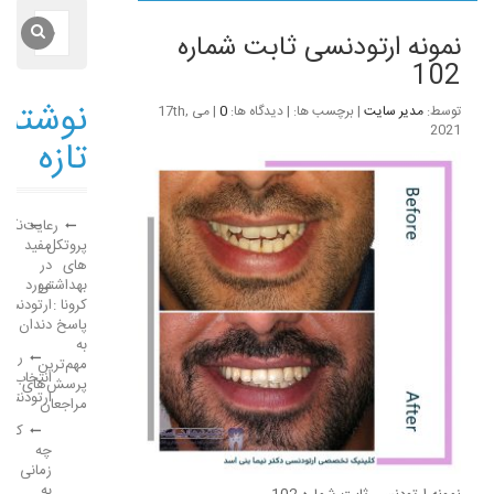
نمونه ارتودنسی ثابت شماره
102
نوشته‌
توسط:
مدیر سایت
| برچسب ها: | دیدگاه ها:
0
| می 17th,
2021
تازه
رعایت
نکات
پروتکل
مفید
های
در
بهداشتی
مورد
کرونا :
ارتودنسی
پاسخ
دندان
به
راهن
مهم‌ترین
انتخاب
پرسش‌های
ارتودنتی
مراجعان
کودک
چه
زمانی
به