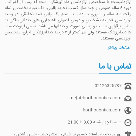
ارتودنتیست یا متخصص ارتودنسی دندانپزشکی است که پس از گذراندن
دوره ۶ ساله عمومی و چند سال کسب تجربه بالینی، یک دوره تخصصی تمام
وقت سه ساله را سپری نموده و با اتمام یک پایان نامه تحقیقی در زمینه
ارتودنسی قادر به تشخیص و درمان اصولی ناهنجاری های دندانی، فکی به
منظور برقراری تناسب و زیبایی صورت و دندانها می باشد. تمامی ارتودنتیست
ها دندانپزشک هستند ولی تنها کمتر از ۲ درصد دندانپزشکان ایران، متخصص
ارتودنسی هستند.
اطلاعات بیشتر
تماس با ما
02126325787
me{at}irorthodontics.com
irorthodontics.com
شنبه تا چهار شنبه 8:00 تا 21:00
تهران ، خیابان استاد حسن بنا شمالی ، نبش خیابان خسرو آبادی ،