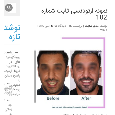
نمونه ارتودنسی ثابت شماره
102
نوشته‌
توسط:
مدیر سایت
| برچسب ها: | دیدگاه ها:
0
| می 17th,
2021
تازه
رعایت
نکات
پروتکل
مفید
های
در
بهداشتی
مورد
کرونا :
ارتودنسی
پاسخ
دندان
به
راهن
مهم‌ترین
انتخاب
پرسش‌های
ارتودنتی
مراجعان
کودک
چه
زمانی
به