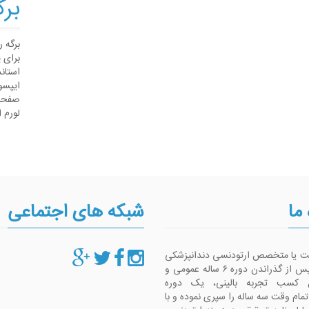
برگ
برگه 
برای 
استان
ایپسو
صفحات
لورم 
 ما
شبکه های اجتماعی
ست یا متخصص ارتودنسی دندانپزشکی
است که پس از گذراندن دوره ۶ ساله عمومی و
 کسب تجربه بالینی، یک دوره
م وقت سه ساله را سپری نموده و با