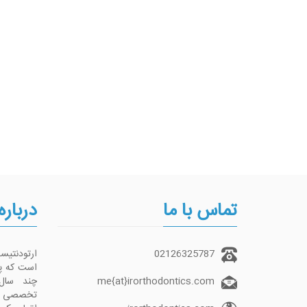
تماس با ما
درباره
02126325787
ارتودنتی
me{at}irorthodontics.com
چند سال
تخصصی تما