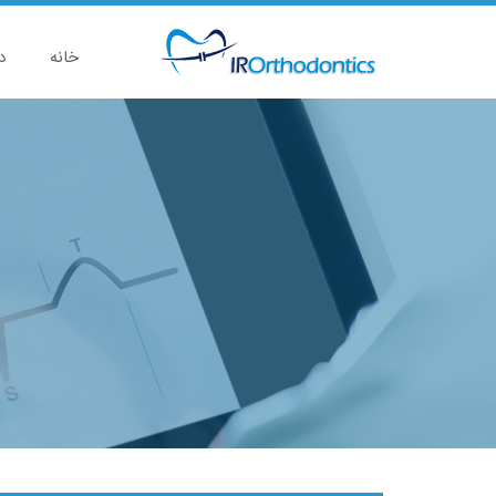
خانه
د