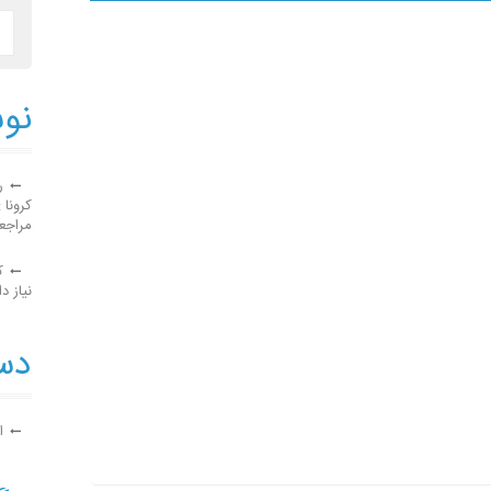
نوش
ر
کرونا 
مراجع
ک
نیاز دا
دست
ا