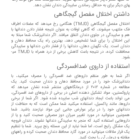
های دیگر برای به حداقل رساندن ساییدگی دندان نشان دهد.
داشتن اختلال مفصل گیجگاهی
اختلال مفصل گیجگاهی (TMJD) هنگامی رخ می­دهد که عضلات اطراف
فک ملتهب می­شوند، که گاهی اوقات به عنوان نتیجه فشار دادن دندانها با
هم و ساییدگی در جلوی دندان اتفاق می­افتد. اگر دندانپزشک شما مبتلا به
این اختلال را برای شما تشخیص دهد، بهترین راه یک محافظ دهان و
دندان است. یک نگهبان دهان، دندان­ها را از فشار دادن دندانها و ساییدگی
محافظت کرده، در نتیجه باعث کاهش برخی از درد همراه با TMJD می­
شود.
استفاده از داروی ضدافسردگی
اگر شما به طور منظم داروهای ضد افسردگی را مصرف می­کنید، با
دندانپزشک خود را در مورد محافظ دهان و دندان صحبت کنید. یک
مطالعه در شماره ۲۰۱۲ از درمانگاه­های منتشر شده نشان می­دهد که
پاروکستین، مواد تشکیل دهنده اصلی در برخی از داروهای ضد افسردگی،
می تواند باعث ایجاد دندانهای شب ساییده شده شود. اگر شما از برخی
داروها، مانند پاکسیل، استفاده می­کنید شما ممکن است که به حفاظت از
دندان­های خود را در برابر عوارض جانبی این مواد نیازمند باشید. شما
همچنین می­توانید در مورد تغییر میزان دوز مصرفی صحبت کنید و یا از
داروهایی استفاده کنید که منجر به ساییدگی دندانها نشوند. دندان قروچه
یک مشکل رایج است، اما شما نباید از این مسئله رنج ببرید. شما با تنظیم
یک قرار ملاقات می­توانید در مورد گارد محافظ دندان صحبت کرده و راههای
مقابله و درمان آن را بحث کنید.