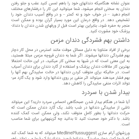
عنوان نشانه هنگامی­که دندانهای خود را باهم لمس کنید عقب و جلو رفتن
دندان به سختی انجام می­شود، شما می­توانید این کار را درفشارهای مختلف
انجام دهید – در خواب خود و نه کمتر – و در واقع آسیب دندان خود را
تشخیص دهد. در واقع درمان این مورد بسیار گران بوده و ممکن است
منجر به حفره شود، بنابراین بهتر است قبل از ورقه­ای شدن دندان با دندان­
پزشک خود مشورت کنید.
داشتن بهم فشردگی دندان مزمن
برخی از افراد متناوبا به دلیل مسائل موقت مانند استرس در محل کار دچار
بهم فشردگی دندانها می­شوند. اگر شما به دندان قروچه مزمن مبتلا هستید،
به این معنی است که در شبها به سختی کار می­کنید، در این حالت احتمالا
بهترین کار ملاقات دندان پزشک و استفاده از گارد دندان برای دندان آسیاب
است. در حالیکه برای متوقف کردن دندانها در حالت ساییدگی بهم آنها را
بهم فشار می­دهند می­تواند اثر منفی بر روی دندانها وارد شود و یک گارد می­
تواند اثرات منفی ساییدگی را کاهش دهد.
بیدار شدن با سردرد
آیا شما در هنگام بیدار شدن صبحگاهی احساس سردرد دارید؟ این می­تواند
ناشی از ساییدگی دندانها در شب باشد. یک گارد دندان ممکن است که
حرکت دندانها را بطور کامل متوقف نکند، ولی ممکن است کمک کننده
باشد. با دکتر خود صحبت کنید تا بدانید چه گزینه­هایی برای شما مناسب
است.
ورزشهای آرام سازی MedlinePlussuggest می­تواند که به شما کمک کند
که شبها کمتر دچار ساییدگی دندانها شوید. دندانپزشک شما می تواند راه­