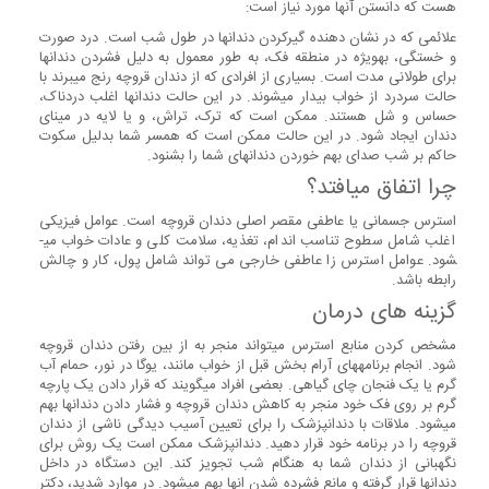
هست که دانستن آنها مورد نیاز است:
علائمی که در نشان دهنده گیرکردن دندانها در طول شب است. درد صورت
و خستگی، به­ویژه در منطقه فک، به طور معمول به دلیل فشردن دندانها
برای طولانی مدت است. بسیاری از افرادی که از دندان قروچه رنج می­برند با
حالت سردرد از خواب بیدار می­شوند. در این حالت دندانها اغلب دردناک،
حساس و شل هستند. ممکن است که ترک، تراش، و یا لایه در مینای
دندان ایجاد شود. در این حالت ممکن است که همسر شما بدلیل سکوت
حاکم بر شب صدای بهم خوردن دندانهای شما را بشنود.
چرا اتفاق می­افتد؟
استرس جسمانی یا عاطفی مقصر اصلی دندان قروچه است. عوامل فیزیکی
اغلب شامل سطوح تناسب اندام، تغذیه، سلامت کلی و عادات خواب می­
شود. عوامل استرس زا عاطفی خارجی می تواند شامل پول، کار و چالش
رابطه باشد.
گزینه ­های درمان
مشخص کردن منابع استرس می­تواند منجر به از بین رفتن دندان قروچه
شود. انجام برنامه­های آرام بخش قبل از خواب مانند، یوگا در نور، حمام آب
گرم یا یک فنجان چای گیاهی. بعضی افراد می­گویند که قرار دادن یک پارچه
گرم بر روی فک خود منجر به کاهش دندان قروچه و فشار دادن دندانها بهم
می­شود. ملاقات با دندانپزشک را برای تعیین آسیب دیدگی ناشی از دندان
قروچه را در برنامه خود قرار دهید. دندانپزشک ممکن است یک روش برای
نگهبانی از دندان شما به هنگام شب تجویز کند. این دستگاه در داخل
دندانها قرار گرفته و مانع فشرده شدن انها بهم می­شود. در موارد شدید، دکتر