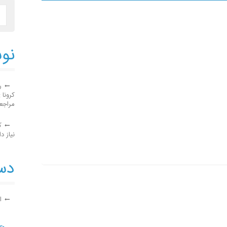
نوش
ر
کرونا 
مراجع
ک
نیاز دا
دست
ا