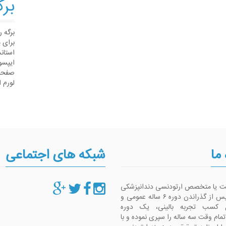
برگ
برگه 
برای 
استان
ایپسو
صفحات
لورم 
 ما
شبکه های اجتماعی
ست یا متخصص ارتودنسی دندانپزشکی
است که پس از گذراندن دوره ۶ ساله عمومی و
 کسب تجربه بالینی، یک دوره
م وقت سه ساله را سپری نموده و با