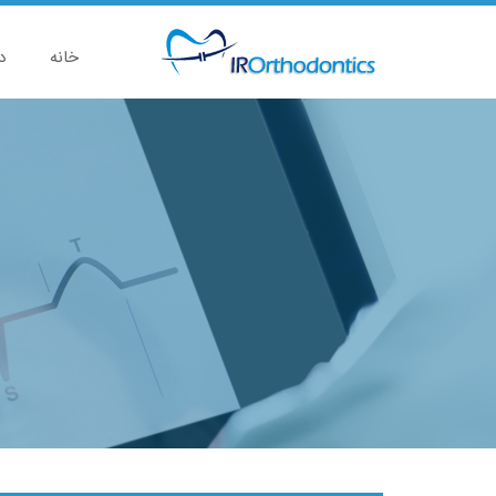
خانه
د