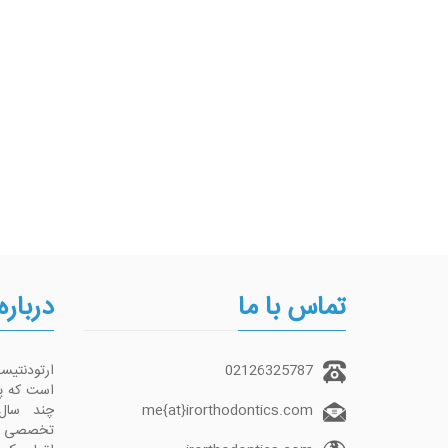
تماس با ما
درباره
02126325787
ارتودنتی
me{at}irorthodontics.com
چند سال
تخصصی تما