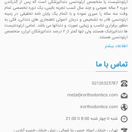
ارتودنتیست یا متخصص ارتودنسی دندانپزشکی است که پس از گذراندن
دوره ۶ ساله عمومی و چند سال کسب تجربه بالینی، یک دوره تخصصی تمام
وقت سه ساله را سپری نموده و با اتمام یک پایان نامه تحقیقی در زمینه
ارتودنسی قادر به تشخیص و درمان اصولی ناهنجاری های دندانی، فکی به
منظور برقراری تناسب و زیبایی صورت و دندانها می باشد. تمامی ارتودنتیست
ها دندانپزشک هستند ولی تنها کمتر از ۲ درصد دندانپزشکان ایران، متخصص
ارتودنسی هستند.
اطلاعات بیشتر
تماس با ما
02126325787
me{at}irorthodontics.com
irorthodontics.com
شنبه تا چهار شنبه 8:00 تا 21:00
تهران ، خیابان استاد حسن بنا شمالی ، نبش خیابان خسرو آبادی ،