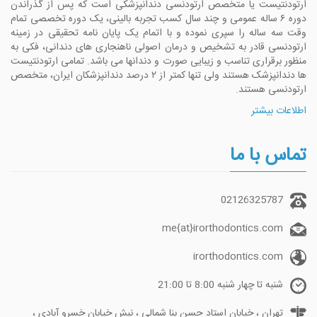
ارتودنتیست یا متخصص ارتودنسی دندانپزشکی است که پس از گذراندن
دوره ۶ ساله عمومی و چند سال کسب تجربه بالینی، یک دوره تخصصی تمام
وقت سه ساله را سپری نموده و با اتمام یک پایان نامه تحقیقی در زمینه
ارتودنسی قادر به تشخیص و درمان اصولی ناهنجاری های دندانی، فکی به
منظور برقراری تناسب و زیبایی صورت و دندانها می باشد. تمامی ارتودنتیست
ها دندانپزشک هستند ولی تنها کمتر از ۲ درصد دندانپزشکان ایران، متخصص
ارتودنسی هستند.
اطلاعات بیشتر
تماس با ما
02126325787
me{at}irorthodontics.com
irorthodontics.com
شنبه تا چهار شنبه 8:00 تا 21:00
تهران ، خیابان استاد حسن بنا شمالی ، نبش خیابان خسرو آبادی ،