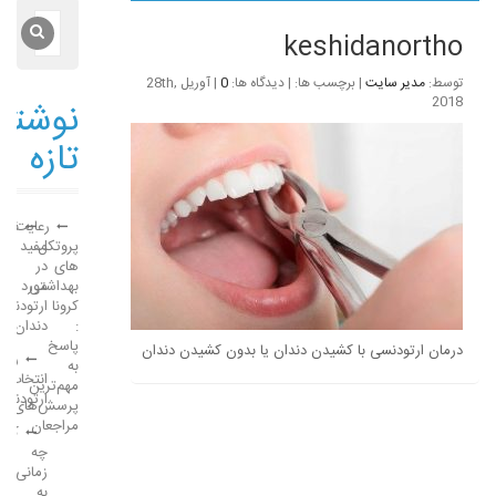
keshidanortho
توسط:
مدیر سایت
| برچسب ها: | دیدگاه ها:
0
| آوریل 28th,
2018
نوشته
تازه
رعایت
نکا
پروتکل
مفید
های
در
بهداشتی
مورد
کرونا
ارتودنسی
:
دندان
پاسخ
درمان ارتودنسی با کشیدن دندان یا بدون کشیدن دندان
راه
به
انتخاب
مهم‌ترین
ارتودنت
پرسش‌های
مراجعان
کود
چه
زمانی
به